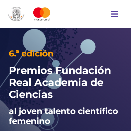
Skip
to
Toggl
content
Navig
Inicio
6.ª edición
Ediciones anteriores
Premios Fundación
Bases
Real Academia de
Ciencias
Contacto
al joven talento científico
femenino